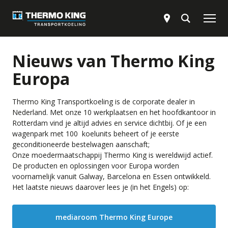
Oplossingen
Nieuws van Thermo King
Europa
Producten
Thermo King Transportkoeling is de corporate dealer in
Nederland. Met onze 10 werkplaatsen en het hoofdkantoor in
Service
Rotterdam vind je altijd advies en service dichtbij. Of je een
wagenpark met 100 koelunits beheert of je eerste
geconditioneerde bestelwagen aanschaft;
Werken bij
Onze moedermaatschappij Thermo King is wereldwijd actief.
De producten en oplossingen voor Europa worden
Downloads
voornamelijk vanuit Galway, Barcelona en Essen ontwikkeld.
Het laatste nieuws daarover lees je (in het Engels) op:
Over Thermo King
mediaroom Thermo King Europe