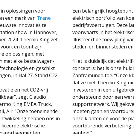
in oplossingen voor
Een belangrijk hoogtepunt 
en een merk van
Trane
elektrisch portfolio van ko
nieuwste innovaties te
bedrijfsvoertuigen. Deze la
tation show in Hannover,
voorwaarts in het elektris
ber 2024. Thermo King zet
illustreert de toewijding va
voort en toont zijn
steden en binnensteden emi
me oplossingen, met
jn met elke bestelwagen-,
“Het is duidelijk dat elektri
ftechnologie en geschikt
concept is; het is onze huid
ingen, in Hal 27, Stand C22.
Zanframundo toe. “Onze k
dat ze met Thermo King ni
vatie en het CO2-vrij
investeren in een uitgebre
kbaar”, zegt Claudio
ondersteund door een werel
ermo King EMEA Truck,
supportnetwerk. Wij geloven
ail, Air. “Onze toenemende
moeten gaan en voortdure
ontwikkeling hebben ons in
onze klanten en voor de pla
ificeerde elektrische
voortdurende verbetering 
ransportsegmenten,
aanbod.”