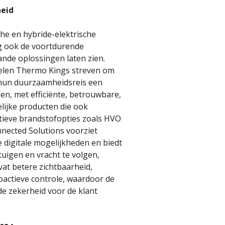
heid
che en hybride-elektrische
ng ook de voortdurende
ande oplossingen laten zien.
elen Thermo Kings streven om
 hun duurzaamheidsreis een
en, met efficiënte, betrouwbare,
lijke producten die ook
atieve brandstofopties zoals HVO
nected Solutions voorziet
 digitale mogelijkheden en biedt
tuigen en vracht te volgen,
vat betere zichtbaarheid,
actieve controle, waardoor de
 de zekerheid voor de klant