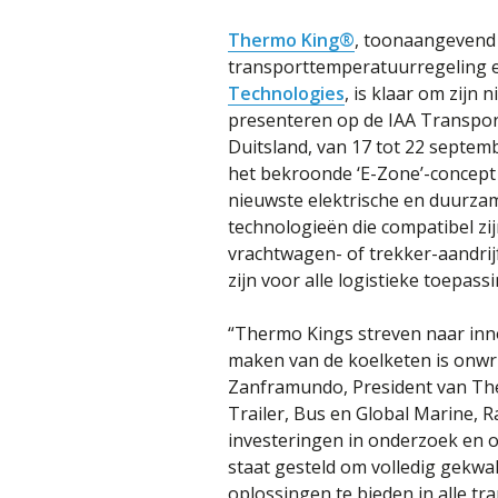
Thermo King®
, toonaangevend 
transporttemperatuurregeling 
Technologies
, is klaar om zijn 
presenteren op de IAA Transpor
Duitsland, van 17 tot 22 septem
het bekroonde ‘E-Zone’-concept 
nieuwste elektrische en duurza
technologieën die compatibel zi
vrachtwagen- of trekker-aandrij
zijn voor alle logistieke toepass
“Thermo Kings streven naar inno
maken van de koelketen is onwri
Zanframundo, President van Th
Trailer, Bus en Global Marine, R
investeringen in onderzoek en 
staat gesteld om volledig gekwal
oplossingen te bieden in alle t