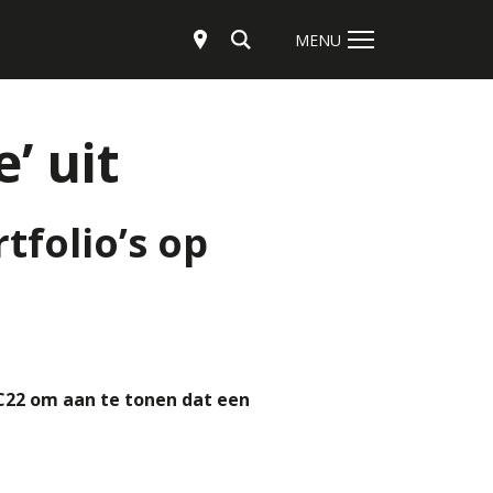
Zoeken
MENU
Oplossingen
’ uit
Producten
tfolio’s op
Service
Werken bij
Downloads
 C22 om aan te tonen dat een
Over Thermo King