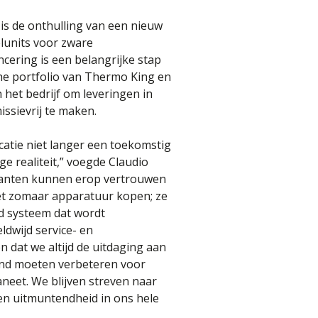
is de onthulling van een nieuw
elunits voor zware
ncering is een belangrijke stap
che portfolio van Thermo King en
n het bedrijf om leveringen in
ssievrij te maken.
ficatie niet langer een toekomstig
ige realiteit,” voegde Claudio
lanten kunnen erop vertrouwen
et zomaar apparatuur kopen; ze
id systeem dat wordt
dwijd service- en
 dat we altijd de uitdaging aan
nd moeten verbeteren voor
neet. We blijven streven naar
en uitmuntendheid in ons hele