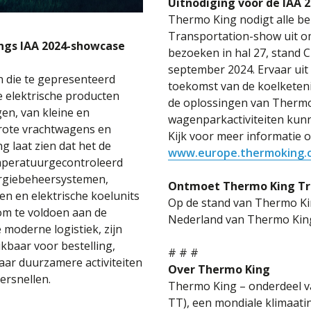
Uitnodiging voor de IAA 
Thermo King nodigt alle be
Transportation-show uit o
gs IAA 2024-showcase
bezoeken in hal 27, stand C
september 2024. Ervaar uit 
 die te gepresenteerd
toekomst van de koelketen
 elektrische producten
de oplossingen van Thermo
en, van kleine en
wagenparkactiviteiten kun
rote vrachtwagens en
Kijk voor meer informatie
 laat zien dat het de
www.europe.thermoking.
mperatuurgecontroleerd
ergiebeheersystemen,
Ontmoet Thermo King Tra
n en elektrische koelunits
Op de stand van Thermo King
 om te voldoen aan de
Nederland van Thermo Kin
moderne logistiek, zijn
ikbaar voor bestelling,
# # #
aar duurzamere activiteiten
Over Thermo King
ersnellen.
Thermo King – onderdeel v
TT), een mondiale klimaati