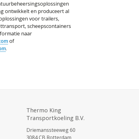
atuurbeheersingsoplossingen
g ontwikkelt en produceert al
oplossingen voor trailers,
ttransport, scheepscontainers
nformatie naar
com
of
com
.
Thermo King
Transportkoeling B.V.
Driemanssteeweg 60
3084 CB Rotterdam