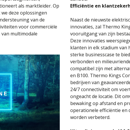
ioneert als marktleider. Op
Efficiëntie en klantzeker
at we deze oplossingen
ondersteuning van de
Naast de nieuwste elektris
iviteiten voor commerciële
innovaties, zal Thermo Ki
 van multimodale
vooruitgang van zijn besta
Deze innovaties weerspieg
klanten in elk stadium van
sterke businesscase te bied
verbonden en milieuvriende
compatibel zijn met altern
en B100. Thermo Kings Con
bedrijven van geavanceerde
24/7 connectiviteit om voer
ongeacht de locatie. Dit om
bewaking op afstand en pro
operationele efficiëntie en
worden verbeterd.